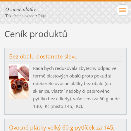
Ovocné plátky
Tak chutná ovoce z Ráje
Ceník produktů
Bez obalu dostanete slevu
Ráda bych redukovala zbytečný odpad ve
formě plastových obalů,proto pokud si
odeberete ovocné plátky bez obalu (do
sklenice, vlastní nádoby či papírového
pytlíku bez etikety), vaše cena za 60 g bude
130,- Kč (místo 145,- Kč).
Ovocné plátky velký 60 g pytlíček za 145,-