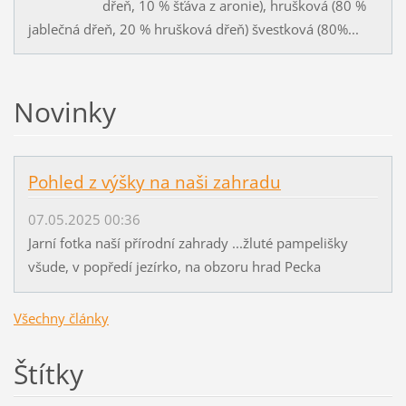
dřeň, 10 % šťáva z aronie), hrušková (80 %
jablečná dřeň, 20 % hrušková dřeň) švestková (80%...
Novinky
Pohled z výšky na naši zahradu
07.05.2025 00:36
Jarní fotka naší přírodní zahrady ...žluté pampelišky
všude, v popředí jezírko, na obzoru hrad Pecka
Všechny články
Štítky