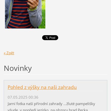
« Zpět
Novinky
Pohled z výšky na naši zahradu
07.05.2025 00:36
Jarní fotka naší přírodní zahrady ...žluté pampelišky
všude, v popředí jezírko, na obzoru hrad Pecka