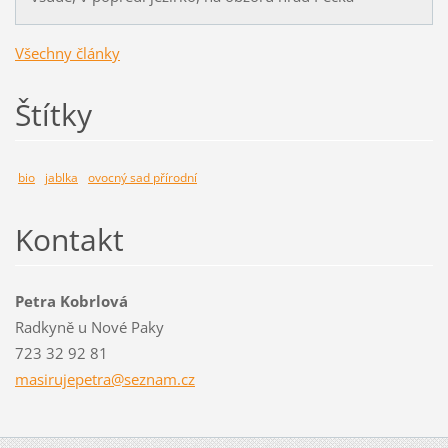
Všechny články
Štítky
bio
jablka
ovocný sad přírodní
Kontakt
Petra Kobrlová
Radkyně u Nové Paky
723 32 92 81
masiruje
petra@se
znam.cz