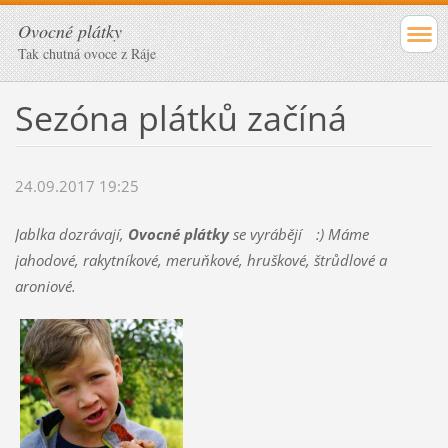
Ovocné plátky
Tak chutná ovoce z Ráje
Sezóna plátků začíná
24.09.2017 19:25
Jablka dozrávají,
Ovocné plátky
se vyrábějí
:)
Máme
jahodové, rakytníkové, meruňkové, hruškové, štrůdlové a
aroniové.