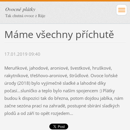
Ovocné plátky
Tak chutná ovoce z Ráje
Máme všechny příchutě
17.01.2019 09:40
Meruňkové, jahodové, aroniové, švestkové, hruškové,
rakytníkové, třešňovo-aroniové, štrůdlové. Ovoce loňské
úrody (2018) bylo vyjímečně sladké a lahodné díky
počasí...sluníčko a teplo bylo naším spojencem :) Plátky
budou k dispozici tak do března, potom dojdou jablka, nám
začne sezóna prací na zahradě, postupné sbírání sladkých
plodů a od září to opět rozjedem...