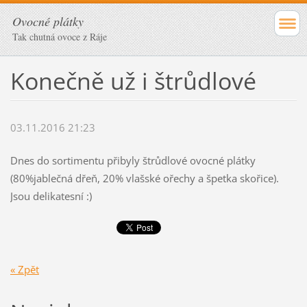
Ovocné plátky
Tak chutná ovoce z Ráje
Konečně už i štrůdlové
03.11.2016 21:23
Dnes do sortimentu přibyly štrůdlové ovocné plátky
(80%jablečná dřeň, 20% vlašské ořechy a špetka skořice).
Jsou delikatesní :)
« Zpět